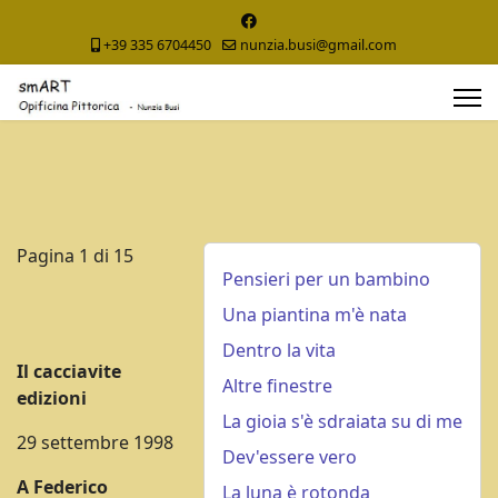
+39 335 6704450
nunzia.busi@gmail.com
Pagina 1 di 15
Pensieri per un bambino
Una piantina m'è nata
Dentro la vita
Il cacciavite
Altre finestre
edizioni
La gioia s'è sdraiata su di me
29 settembre 1998
Dev'essere vero
A Federico
La luna è rotonda