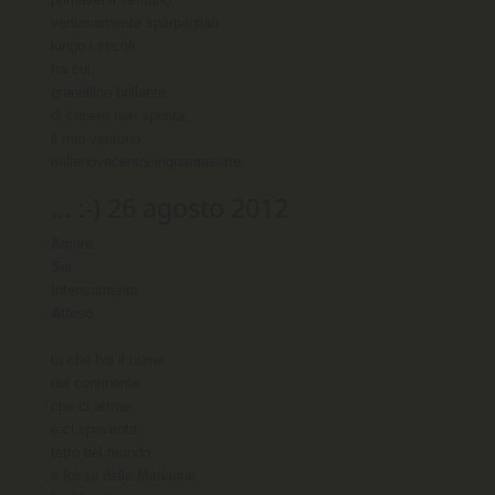
ventosamente sparpagliati

lungo i secoli

fra cui,

granellino brillante

di cenere non spenta,

il mio ventuno

... :-) 26 agosto 2012
A
S
I
A
tteso

tu che hai il nome

del continente

che ci attrae 

e ci spaventa

tetto del mondo

e fossa delle Marianne
