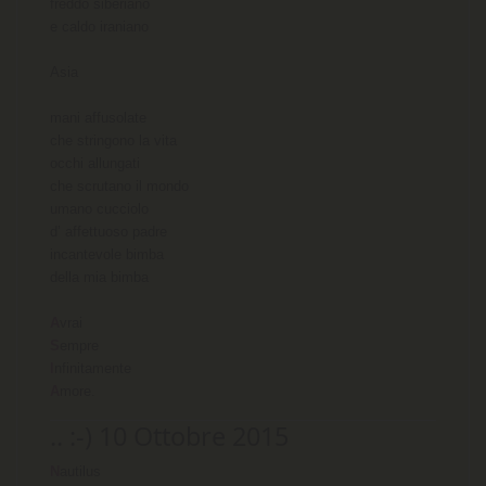
freddo siberiano

e caldo iraniano

Asia

mani affusolate

che stringono la vita

occhi allungati

che scrutano il mondo

umano cucciolo

d’ affettuoso padre

incantevole bimba 

della mia bimba

A
S
I
A
more.
.. :-) 10 Ottobre 2015
N