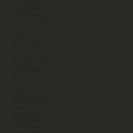
Sono affezionata

al numero ventuno

multiplo di sette,

una settimana prima

di fine mese,

due e uno

che sono uniti

anche se separati,

due decine ed un'unità,

un ventuno d'ottobre

ma perché no di giugno

solstizio d'estate,

giorno festivo

nel Cerchio Celtico.

Ventuno

numero dell'Aquila

animale, città, terremoto,

ventuno

di battaglie, leggi, eventi,

milioni di ventuno

di storia umana,

primaverili ventuno
