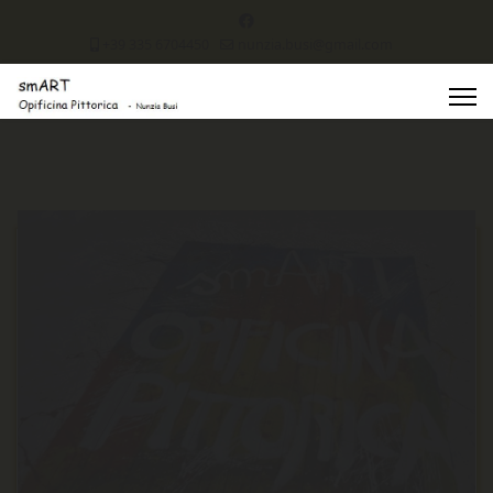
+39 335 6704450
nunzia.busi@gmail.com