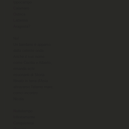
I
C
O
L
A
ragosta?

No!

Un bambino è apparso

dalla celeste onda.

Anche il suo nome

come Cecilia e Alberto,

rimanda echi

risuonanti di Storia.

Rinato in terra d'Asia

attraverso l'eterno mare,

corrici incontro

Nicola.

N
I
C